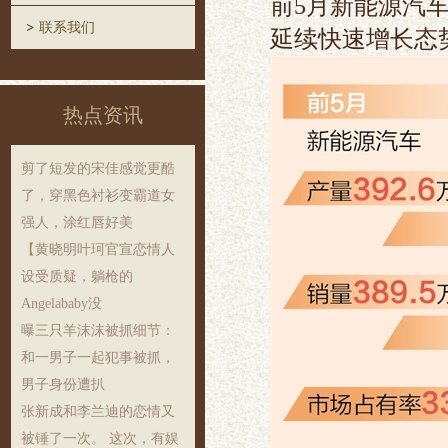
前5月新能源汽车
联系我们
延续快速增长态
热点资讯
剪了短发的宋佳感觉更酷
了，穿黑色衬衫变霸道女
强人，涂红唇好美
【黄晓明叶珂官宣恋情人
设受质疑，躺枪的
Angelababy没
曝三只羊沫沫被抓细节：
和一男子一起犯事被抓，
男子身份遭扒
张新成和李兰迪的恋情又
被锤了一次。 这次，有娱