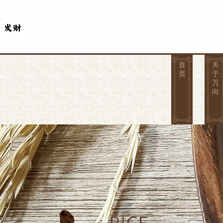
首
关
页
于
万
向