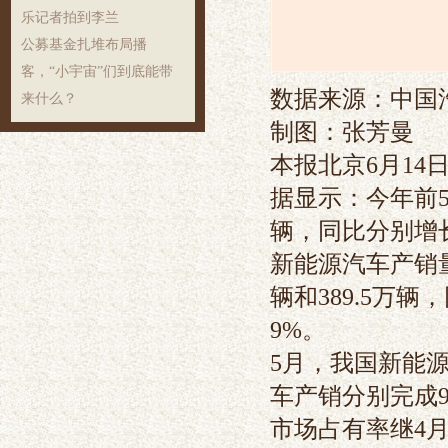
乐记者拍到李兰
公募基金扎堆布局播
客，“小宇宙”们到底能带
数据来源：中国
来什么？
制图：张芳曼
本报北京6月14
据显示：今年前5月
辆，同比分别增长
新能源汽车产销量
辆和389.5万辆
9%。
5月，我国新能
车产销分别完成94
市场占有率继4月